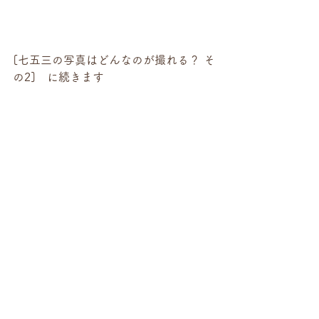
[七五三の写真はどんなのが撮れる？ そ
の2]　に続きます
出張対応地域
大阪府大阪市都島区／大阪府大阪市福
島区／大阪府大阪市此花区／大阪府大
阪市西区／大阪府大阪市港区／大阪府
大阪市大正区／
大阪府大阪市天王寺区／大阪府大阪市
浪速区／大阪府大阪市西淀川区／大阪